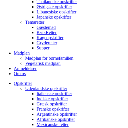
Thailandske opskrifter
Østrigske opskrifter
Libanesiske opskrifter
Japanske opskrifter
Temaretter
Gæstemad
KvikRetter
Kageopskrifter
Gryderetter
Supper
Madplan
Madplan for børnefamilien
Vegetarisk madplan
Anmeldelser
Om os
Opskrifter
Udenlandske opskrifter
Italienske opskrifter
Indiske opskrifter
Græsk opskrifter
Franske opskrifter
Argentinske opskrifter
Afrikanske opskrifter
Mexicanske retter