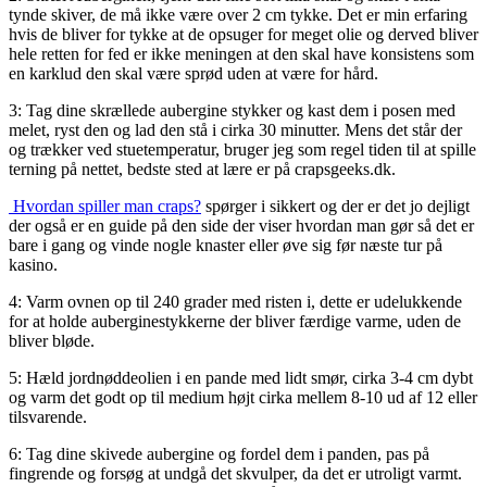
tynde skiver, de må ikke være over 2 cm tykke. Det er min erfaring
hvis de bliver for tykke at de opsuger for meget olie og derved bliver
hele retten for fed er ikke meningen at den skal have konsistens som
en karklud den skal være sprød uden at være for hård.
3: Tag dine skrællede aubergine stykker og kast dem i posen med
melet, ryst den og lad den stå i cirka 30 minutter. Mens det står der
og trækker ved stuetemperatur, bruger jeg som regel tiden til at spille
terning på nettet, bedste sted at lære er på crapsgeeks.dk.
Hvordan spiller man craps?
spørger i sikkert og der er det jo dejligt
der også er en guide på den side der viser hvordan man gør så det er
bare i gang og vinde nogle knaster eller øve sig før næste tur på
kasino.
4: Varm ovnen op til 240 grader med risten i, dette er udelukkende
for at holde auberginestykkerne der bliver færdige varme, uden de
bliver bløde.
5: Hæld jordnøddeolien i en pande med lidt smør, cirka 3-4 cm dybt
og varm det godt op til medium højt cirka mellem 8-10 ud af 12 eller
tilsvarende.
6: Tag dine skivede aubergine og fordel dem i panden, pas på
fingrende og forsøg at undgå det skvulper, da det er utroligt varmt.