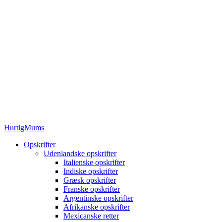
HurtigMums
Opskrifter
Udenlandske opskrifter
Italienske opskrifter
Indiske opskrifter
Græsk opskrifter
Franske opskrifter
Argentinske opskrifter
Afrikanske opskrifter
Mexicanske retter