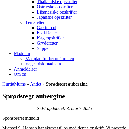
Thailandske opskrifter
Østrigske opskrifter
Libanesiske opskrifter
Japanske opskrifter
Temaretter
Gæstemad
KvikRetter
Kageopskrifter
Gryderetter
Supper
Madplan
Madplan for børnefamilien
Vegetarisk madplan
Anmeldelser
Om os
HurtigMums
»
Andet
»
Sprødstegt aubergine
Sprødstegt aubergine
Sidst opdateret: 3. marts 2025
Sponsoreret indhold
Michael S. Hansen har skrevet til os med denne opskrift. Vi prøvede