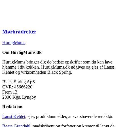
Mørbradretter
HurtigMums
Om HurtigMums.dk
HurtigMums bringer dig de bedste opskrifter som du kan lave
hjemme i dit køkken. HurtigMums.dk udgives og ejes af Laust
Kehlet og virksomheden Black Spring.
Black Spring ApS
CVR: 45666220
Frem 13
2800 Kgs. Lyngby
Redaktion
Laust Kehlet
, ejer, produktanmelder, ansvarshavende redaktør.
Beate Grandahl
, madskribent og forfatter og kreatør til langt de