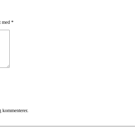
et med
*
eg kommenterer.