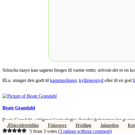
Sriracha mayo kan sagtens bruges til varme retter, selvom det er en kol
Bl.a. smager den godt til
kammuslinger
,
kyllingespyd
eller til en god
b
Beate Grandahl
Beate Grandahl, uddannet kostvejleder, ihærdig forkæmper for at stopp
Æblecidereddike
Fiskesovs
Hvidløg
Jalapeños
Ket
5 from 3 votes (
3 ratings without comment
)