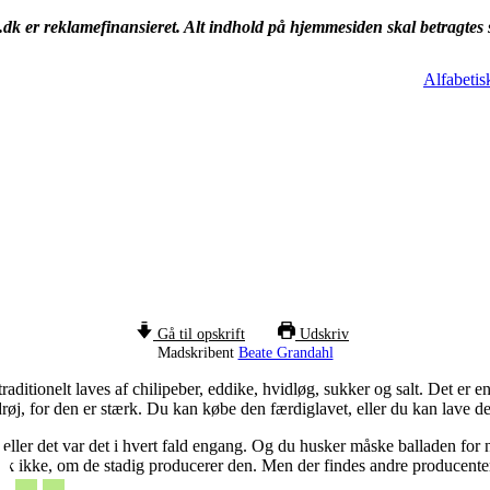
k er reklamefinansieret. Alt indhold på hjemmesiden skal betragtes
Alfabetis
Gå til opskrift
Udskriv
Madskribent
Beate Grandahl
aditionelt laves af chilipeber, eddike, hvidløg, sukker og salt. Det er en
øj, for den er stærk. Du kan købe den færdiglavet, eller du kan lave den 
ller det var det i hvert fald engang. Og du husker måske balladen for 
isk ikke, om de stadig producerer den. Men der findes andre producenter