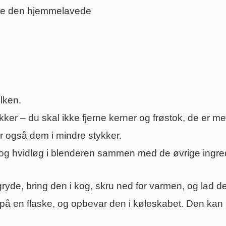
ne den hjemmelavede
ilken.
kker – du skal ikke fjerne kerner og frøstok, de er med
r også dem i mindre stykker.
 hvidløg i blenderen sammen med de øvrige ingredie
gryde, bring den i kog, skru ned for varmen, og lad d
å en flaske, og opbevar den i køleskabet. Den kan h