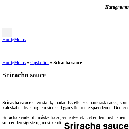
Hurtigmums.d
HurtigMums
HurtigMums
»
Opskrifter
»
Sriracha sauce
Sriracha sauce
Sriracha sauce
er en stærk, thailandsk eller vietnamesisk sauce, som tr
køleskabet, hvis nogle rester skal gøres lidt mere spændende. Den er dr
Sriracha kender du måske fra supermarkedet. Det er den med hanen – e
som er den største og mest kendte producent af Sriracha. Jeg ved fakt
Sriracha sauce