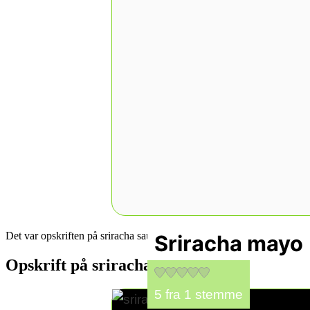
Det var opskriften på sriracha sauce her kommer opskriften på srirac
Sriracha mayo
Opskrift på sriracha mayo
5
fra 1 stemme