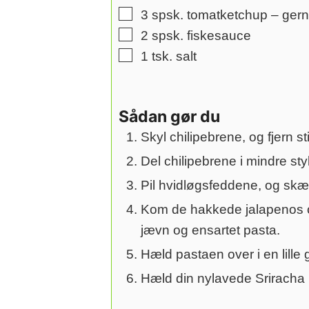
▢
3
spsk.
tomatketchup – ger
▢
2
spsk.
fiskesauce
▢
1
tsk.
salt
Sådan gør du
Skyl chilipebrene, og fjern st
Del chilipebrene i mindre sty
Pil hvidløgsfeddene, og skæ
Kom de hakkede jalapenos og
jævn og ensartet pasta.
Hæld pastaen over i en lille 
Hæld din nylavede Sriracha p