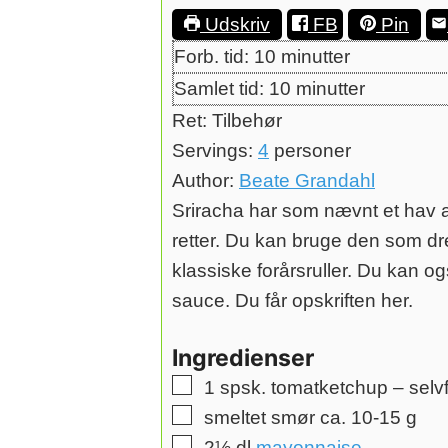
Udskriv
FB
Pin
minutter
Forb. tid:
10
minutter
minutter
Samlet tid:
10
minutter
Ret:
Tilbehør
Servings:
4
personer
Author:
Beate Grandahl
Sriracha har som nævnt et hav a
retter. Du kan bruge den som dres
klassiske forårsruller. Du kan 
sauce. Du får opskriften her.
Ingredienser
▢
1
spsk.
tomatketchup – selv
▢
smeltet smør
ca. 10-15 g
▢
2½
dl
mayonnaise