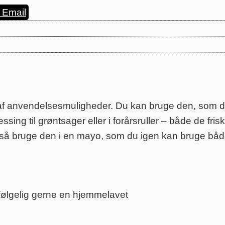
Email
f anvendelsesmuligheder. Du kan bruge den, som den
sing til grøntsager eller i forårsruller – både de fri
også bruge den i en mayo, som du igen kan bruge båd
følgelig gerne en hjemmelavet