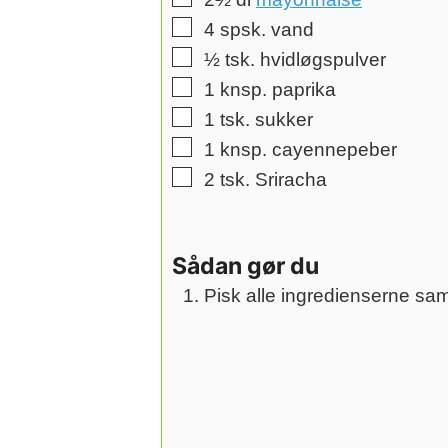
▢
4
spsk.
vand
▢
½
tsk.
hvidløgspulver
▢
1
knsp. paprika
▢
1
tsk.
sukker
▢
1
knsp. cayennepeber
▢
2
tsk.
Sriracha
Sådan gør du
Pisk alle ingredienserne sam