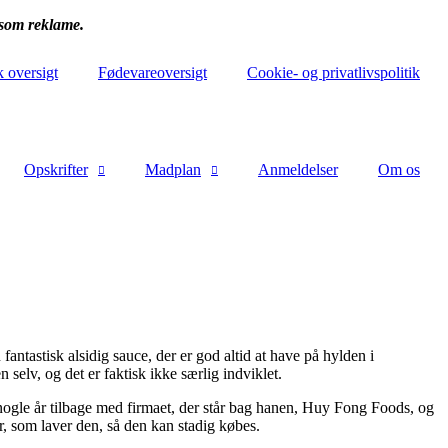
 som reklame.
k oversigt
Fødevareoversigt
Cookie- og privatlivspolitik
Opskrifter
Madplan
Anmeldelser
Om os
 fantastisk alsidig sauce, der er god altid at have på hylden i
selv, og det er faktisk ikke særlig indviklet.
nogle år tilbage med firmaet, der står bag hanen, Huy Fong Foods, og
, som laver den, så den kan stadig købes.