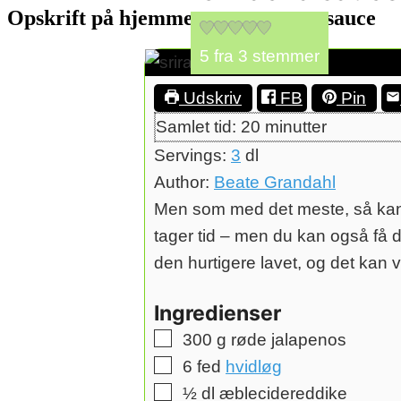
Opskrift på hjemmelavet sriracha sauce
5
fra
3
stemmer
Udskriv
FB
Pin
minutter
Samlet tid:
20
minutter
Servings:
3
dl
Author:
Beate Grandahl
Men som med det meste, så kan d
tager tid – men du kan også få 
den hurtigere lavet, og det kan v
Ingredienser
▢
300
g
røde jalapenos
▢
6
fed
hvidløg
▢
½
dl
æblecidereddike