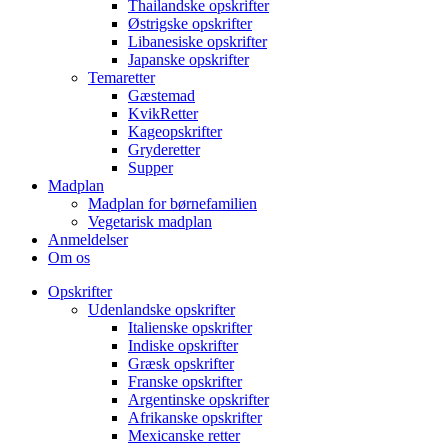
Thailandske opskrifter
Østrigske opskrifter
Libanesiske opskrifter
Japanske opskrifter
Temaretter
Gæstemad
KvikRetter
Kageopskrifter
Gryderetter
Supper
Madplan
Madplan for børnefamilien
Vegetarisk madplan
Anmeldelser
Om os
Opskrifter
Udenlandske opskrifter
Italienske opskrifter
Indiske opskrifter
Græsk opskrifter
Franske opskrifter
Argentinske opskrifter
Afrikanske opskrifter
Mexicanske retter