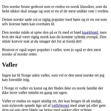
Den norske brune gedeost som er endnu en norsk klassiker, som du
helst sikker skal smage og som er en af de mest unikke oste i verden.
Denne norske søde ost er rigtig populær med børn og er en ost som
selv kræsne børn kan overtales til.
Den norske måde at spise den på er fx med et brød
knækbrød
, men
hvis det skal være rigtig norsk kan du komme syltetøj ovenpå. Den
sidste kræver nok at du smager det for at forstå det!
Brunost er også super populær i vafler, som jo også er den mest
norske af norske retter.
Vafler
Ingen tur til Norge uden vafler, som vel er den mest norske ret jeg
kan forestille mig.
I Norge er vafler en kunst og der findes ikke en norsk familie der
ikke laver vafler mindst en gang om ugen.
Vafler er endnu en super alsidig ret, der kan bruges til alt muligt,
som nylavede sprøde lige ud af
vaffeljernet
med smør på eller gem
dem og spis dem bløde og lækre med sukker eller syltetøj.