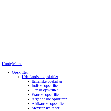
HurtigMums
Opskrifter
Udenlandske opskrifter
Italienske opskrifter
Indiske opskrifter
Græsk opskrifter
Franske opskrifter
Argentinske opskrifter
Afrikanske opskrifter
Mexicanske retter