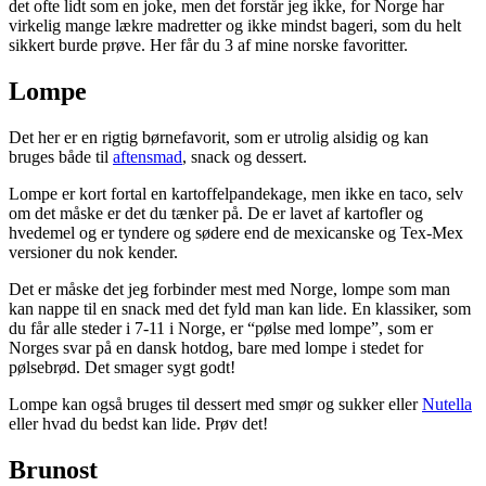
det ofte lidt som en joke, men det forstår jeg ikke, for Norge har
virkelig mange lækre madretter og ikke mindst bageri, som du helt
sikkert burde prøve. Her får du 3 af mine norske favoritter.
Lompe
Det her er en rigtig børnefavorit, som er utrolig alsidig og kan
bruges både til
aftensmad
, snack og dessert.
Lompe er kort fortal en kartoffelpandekage, men ikke en taco, selv
om det måske er det du tænker på. De er lavet af kartofler og
hvedemel og er tyndere og sødere end de mexicanske og Tex-Mex
versioner du nok kender.
Det er måske det jeg forbinder mest med Norge, lompe som man
kan nappe til en snack med det fyld man kan lide. En klassiker, som
du får alle steder i 7-11 i Norge, er “pølse med lompe”, som er
Norges svar på en dansk hotdog, bare med lompe i stedet for
pølsebrød. Det smager sygt godt!
Lompe kan også bruges til dessert med smør og sukker eller
Nutella
eller hvad du bedst kan lide. Prøv det!
Brunost