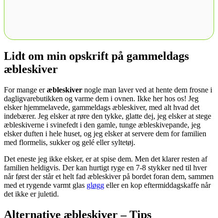
Lidt om min opskrift på gammeldags
æbleskiver
For mange er
æbleskiver
nogle man laver ved at hente dem frosne i
dagligvarebutikken og varme dem i ovnen. Ikke her hos os! Jeg
elsker hjemmelavede, gammeldags æbleskiver, med alt hvad det
indebærer. Jeg elsker at røre den tykke, glatte dej, jeg elsker at stege
æbleskiverne i svinefedt i den gamle, tunge æbleskivepande, jeg
elsker duften i hele huset, og jeg elsker at servere dem for familien
med flormelis, sukker og gelé eller syltetøj.
Det eneste jeg ikke elsker, er at spise dem. Men det klarer resten af
familien heldigvis. Der kan hurtigt ryge en 7-8 stykker ned til hver
når først der står et helt fad æbleskiver på bordet foran dem, sammen
med et rygende varmt glas
gløgg
eller en kop eftermiddagskaffe når
det ikke er juletid.
Alternative æbleskiver – Tips