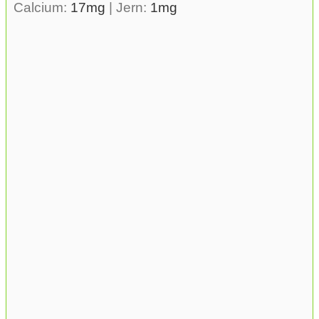
Calcium:
17
mg
|
Jern:
1
mg