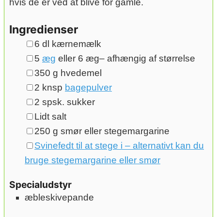
hvis de er ved at blive for gamle.
Ingredienser
▢
6
dl
kærnemælk
▢
5
æg
eller 6 æg– afhængig af størrelse
▢
350
g
hvedemel
▢
2
knsp
bagepulver
▢
2
spsk.
sukker
▢
Lidt salt
▢
250
g
smør
eller stegemargarine
▢
Svinefedt til at stege i – alternativt kan du
bruge stegemargarine eller smør
Specialudstyr
æbleskivepande