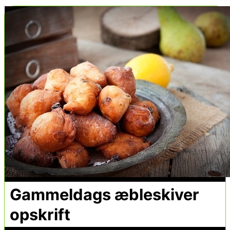
Gammeldags æbleskiver
opskrift