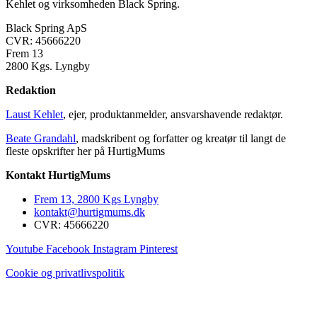
Kehlet og virksomheden Black Spring.
Black Spring ApS
CVR: 45666220
Frem 13
2800 Kgs. Lyngby
Redaktion
Laust Kehlet
, ejer, produktanmelder, ansvarshavende redaktør.
Beate Grandahl
, madskribent og forfatter og kreatør til langt de
fleste opskrifter her på HurtigMums
Kontakt HurtigMums
Frem 13, 2800 Kgs Lyngby
kontakt@hurtigmums.dk
CVR: 45666220
Youtube
Facebook
Instagram
Pinterest
Cookie og privatlivspolitik