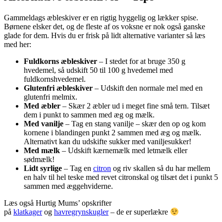
Gammeldags æbleskiver er en rigtig hyggelig og lækker spise.
Børnene elsker det, og de fleste af os voksne er nok også ganske
glade for dem. Hvis du er frisk på lidt alternative varianter så læs
med her:
Fuldkorns æbleskiver
– I stedet for at bruge 350 g
hvedemel, så udskift 50 til 100 g hvedemel med
fuldkornshvedemel.
Glutenfri æbleskiver
– Udskift den normale mel med en
glutenfri melmix.
Med æbler
– Skær 2 æbler ud i meget fine små tern. Tilsæt
dem i punkt to sammen med æg og mælk.
Med vanilje
– Tag en stang vanilje – skær den op og kom
kornene i blandingen punkt 2 sammen med æg og mælk.
Alternativt kan du udskifte sukker med vaniljesukker!
Med mælk
– Udskift kærnemælk med letmælk eller
sødmælk!
Lidt syrlige
– Tag en
citron
og riv skallen så du har mellem
en halv til hel teske med revet citronskal og tilsæt det i punkt 5
sammen med æggehviderne.
Læs også Hurtig Mums’ opskrifter
på
klatkager
og
havregrynskugler
– de er superlækre