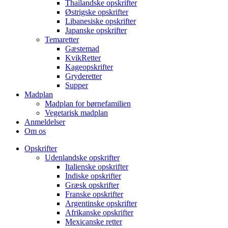
Thailandske opskrifter
Østrigske opskrifter
Libanesiske opskrifter
Japanske opskrifter
Temaretter
Gæstemad
KvikRetter
Kageopskrifter
Gryderetter
Supper
Madplan
Madplan for børnefamilien
Vegetarisk madplan
Anmeldelser
Om os
Opskrifter
Udenlandske opskrifter
Italienske opskrifter
Indiske opskrifter
Græsk opskrifter
Franske opskrifter
Argentinske opskrifter
Afrikanske opskrifter
Mexicanske retter