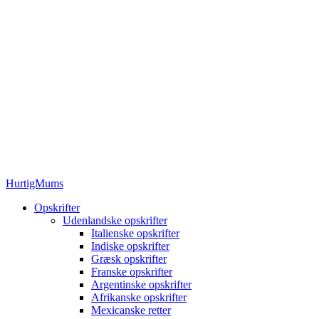
HurtigMums
Opskrifter
Udenlandske opskrifter
Italienske opskrifter
Indiske opskrifter
Græsk opskrifter
Franske opskrifter
Argentinske opskrifter
Afrikanske opskrifter
Mexicanske retter