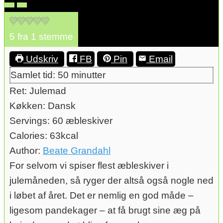
5
fra 1 stemme
Udskriv
FB
Pin
Email
minutter
Samlet tid:
50
minutter
Ret:
Julemad
Køkken:
Dansk
Servings:
60
æbleskiver
Calories:
63
kcal
Author:
Beate Grandahl
For selvom vi spiser flest æbleskiver i
julemåneden, så ryger der altså også nogle ned
i løbet af året. Det er nemlig en god måde –
ligesom pandekager – at få brugt sine æg på