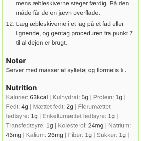
mens æbleskiverne steger færdig. På den
måde får de en jævn overflade.
Læg æbleskiverne i et lag på et fad eller
lignende, og gentag proceduren fra punkt 7
til al dejen er brugt.
Noter
Server med masser af syltetøj og flormelis til.
Nutrition
Kalorier:
63
kcal
|
Kulhydrat:
5
g
|
Protein:
1
g
|
Fedt:
4
g
|
Mættet fedt:
2
g
|
Flerumættet
fedtsyre:
1
g
|
Enkeltumættet fedtsyre:
1
g
|
Transfedtsyre:
1
g
|
Kolesterol:
24
mg
|
Natrium:
46
mg
|
Kalium:
26
mg
|
Fiber:
1
g
|
Sukker:
1
g
|