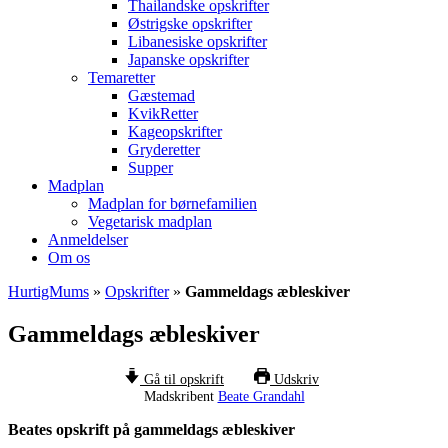
Thailandske opskrifter
Østrigske opskrifter
Libanesiske opskrifter
Japanske opskrifter
Temaretter
Gæstemad
KvikRetter
Kageopskrifter
Gryderetter
Supper
Madplan
Madplan for børnefamilien
Vegetarisk madplan
Anmeldelser
Om os
HurtigMums
»
Opskrifter
»
Gammeldags æbleskiver
Gammeldags æbleskiver
Gå til opskrift
Udskriv
Madskribent
Beate Grandahl
Beates opskrift på gammeldags æbleskiver