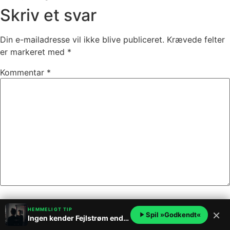
Skriv et svar
Din e-mailadresse vil ikke blive publiceret.
Krævede felter
er markeret med
*
Kommentar
*
Navn
*
HEMMELIGT TIP
×
Spil »Godkendt«
Ingen kender Fejlstrøm endnu – vær blandt de første