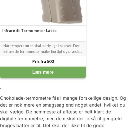
Infrarødt Termometer Latte
Når temperaturen skal sidde lige i skabet. Det
infrarøde termometer måler hurtigt og præcist
fra -50 °C til 550 °C og er helt oplagt, når du
Pris fra 500
skal have styr på overfladetemperaturen fx
under temperering af chokolade. Displayet
Læs mere
lyser op, så det altid er nem
.
Chokolade-termometre fås i mange forskellige design. Og
det er nok mere en smagssag end noget andet, hvilket du
skal vælge. De nemmeste at aflæse er helt klart de
digitale termometre, men dem skal der jo så til gengæld
bruges batterier til. Det skal der ikke til de gode