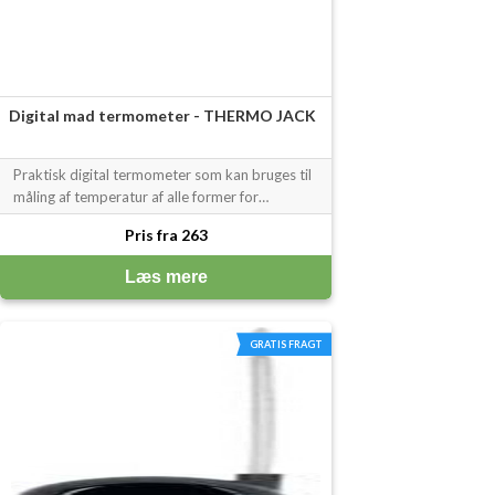
Digital mad termometer - THERMO JACK
Praktisk digital termometer som kan bruges til
måling af temperatur af alle former for
madvarer i køkkenet. Det digital termometer
Pris fra 263
er god til måling af kødets kerne temperatur,
chokolade, sukker, babymad - og selvfølgelig
Læs mere
meget andet. Termometeret Thermo
GRATIS FRAGT