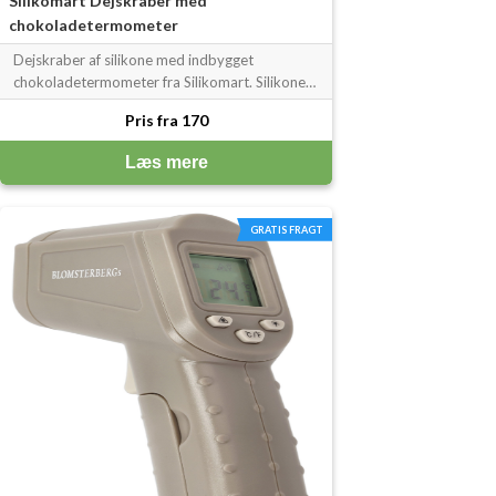
Silikomart Dejskraber med
chokoladetermometer
Dejskraber af silikone med indbygget
chokoladetermometer fra Silikomart. Silikonen
er et non-stick elastisk materiale, der gør at
Pris fra 170
intet sidder fast til redskabet.
Chokoladetermometeret er et godt
Læs mere
hjælpemiddel til opvarmning af sovser,
vaniljecreme og temp
GRATIS FRAGT