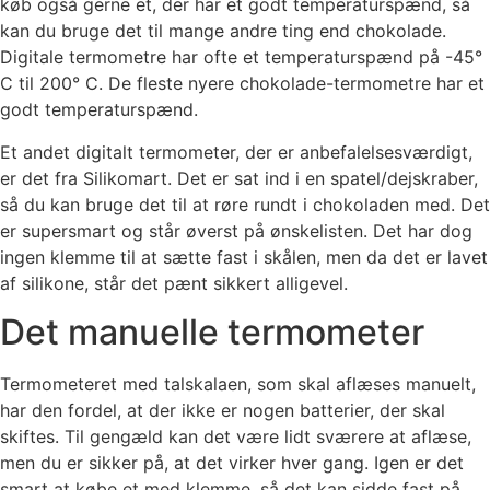
køb også gerne et, der har et godt temperaturspænd, så
kan du bruge det til mange andre ting end chokolade.
Digitale termometre har ofte et temperaturspænd på -45°
C til 200° C. De fleste nyere chokolade-termometre har et
godt temperaturspænd.
Et andet digitalt termometer, der er anbefalelsesværdigt,
er det fra Silikomart. Det er sat ind i en spatel/dejskraber,
så du kan bruge det til at røre rundt i chokoladen med. Det
er supersmart og står øverst på ønskelisten. Det har dog
ingen klemme til at sætte fast i skålen, men da det er lavet
af silikone, står det pænt sikkert alligevel.
Det manuelle termometer
Termometeret med talskalaen, som skal aflæses manuelt,
har den fordel, at der ikke er nogen batterier, der skal
skiftes. Til gengæld kan det være lidt sværere at aflæse,
men du er sikker på, at det virker hver gang. Igen er det
smart at købe et med klemme, så det kan sidde fast på