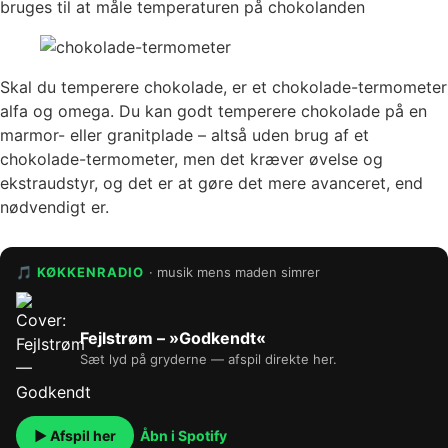
bruges til at måle temperaturen på chokolanden
Skal du temperere chokolade, er et chokolade-termometer
alfa og omega. Du kan godt temperere chokolade på en
marmor- eller granitplade – altså uden brug af et
chokolade-termometer, men det kræver øvelse og
ekstraudstyr, og det er at gøre det mere avanceret, end
nødvendigt er.
🎵 KØKKENRADIO
· musik mens maden simrer
Fejlstrøm – »Godkendt«
Sæt lyd på gryderne — afspil direkte her.
▶ Afspil her
Åbn i Spotify