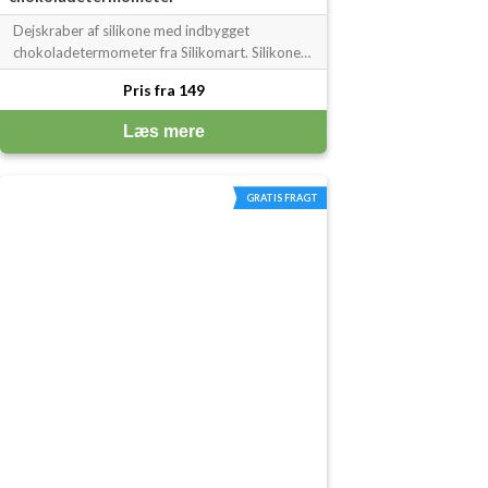
Dejskraber af silikone med indbygget
chokoladetermometer fra Silikomart. Silikonen
er et non-stick elastisk materiale, der gør at
Pris fra 149
intet sidder fast til redskabet.
Chokoladetermometeret er et godt
Læs mere
hjælpemiddel til opvarmning af sovser,
vaniljecreme og temp
GRATIS FRAGT