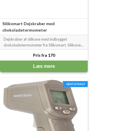
Silikomart Dejskraber med
chokoladetermometer
Dejskraber af silikone med indbygget
chokoladetermometer fra Silikomart. Silikonen
er et non-stick elastisk materiale, der gør at
Pris fra 170
intet sidder fast til redskabet.
Chokoladetermometeret er et godt
Læs mere
hjælpemiddel til opvarmning af sovser,
vaniljecreme og temp
GRATIS FRAGT