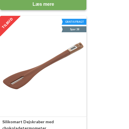
Læs mere
TILBUD
GRATIS FRAGT
Spar 38
Silikomart Dejskraber med
chokoladetermometer