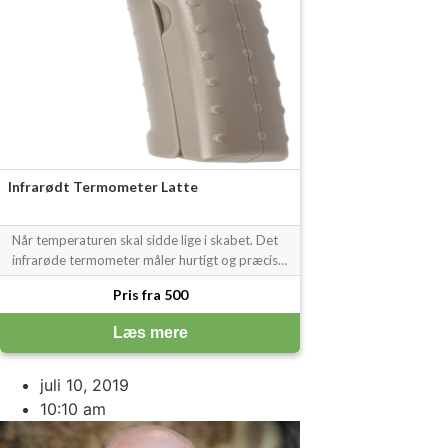
Infrarødt Termometer Latte
Når temperaturen skal sidde lige i skabet. Det
infrarøde termometer måler hurtigt og præcist
fra -50 °C til 550 °C og er helt oplagt, når du
Pris fra 500
skal have styr på overfladetemperaturen fx
under temperering af chokolade. Displayet
Læs mere
lyser op, så det altid er nem
juli 10, 2019
10:10 am