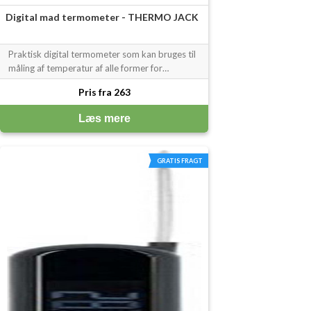
Digital mad termometer - THERMO JACK
Praktisk digital termometer som kan bruges til
måling af temperatur af alle former for
madvarer i køkkenet. Det digital termometer
Pris fra 263
er god til måling af kødets kerne temperatur,
chokolade, sukker, babymad - og selvfølgelig
Læs mere
meget andet. Termometeret Thermo
GRATIS FRAGT