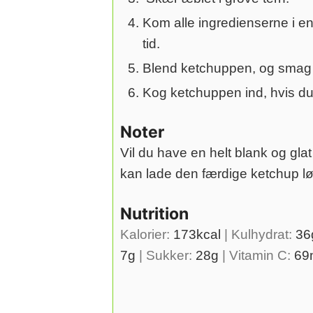
Kom alle ingredienserne i en
tid.
Blend ketchuppen, og smag 
Kog ketchuppen ind, hvis du 
Noter
Vil du have en helt blank og gl
kan lade den færdige ketchup lø
Nutrition
Kalorier:
173
kcal
|
Kulhydrat:
36
7
g
|
Sukker:
28
g
|
Vitamin C:
69