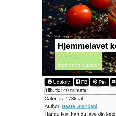
Hjemmelavet k
Ingen anmeldelser
Udskriv
FB
Pin
minutter
Tilb. tid:
40
minutter
Calories:
173
kcal
Author:
Beate Grandahl
Har du lyst, kan du lave din ket