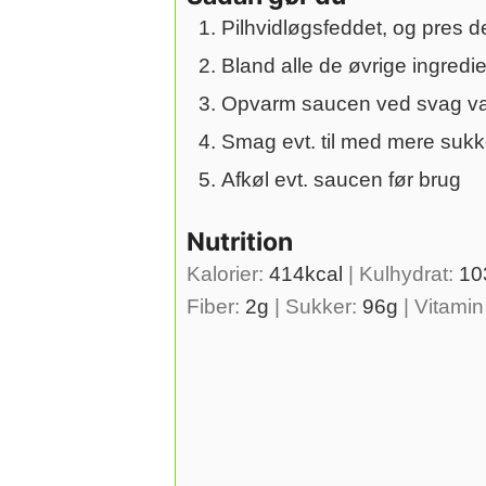
Pilhvidløgsfeddet, og pres 
Bland alle de øvrige ingre
Opvarm saucen ved svag varm
Smag evt. til med mere sukk
Afkøl evt. saucen før brug
Nutrition
Kalorier:
414
kcal
|
Kulhydrat:
10
Fiber:
2
g
|
Sukker:
96
g
|
Vitamin