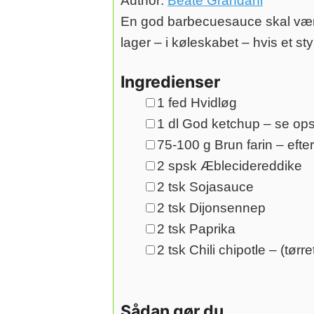
Author:
Beate Grandahl
En god barbecuesauce skal være 
lager – i køleskabet – hvis et sty
Ingredienser
▢
1
fed
Hvidløg
▢
1
dl
God ketchup
– se ops
▢
75-100
g
Brun farin
– efte
▢
2
spsk
Æblecidereddike
▢
2
tsk
Sojasauce
▢
2
tsk
Dijonsennep
▢
2
tsk
Paprika
▢
2
tsk
Chili chipotle
– (tørr
Sådan gør du