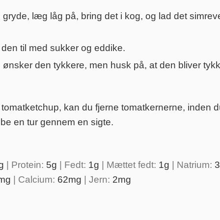
 gryde, læg låg på, bring det i kog, og lad det simre
den til med sukker og eddike.
ønsker den tykkere, men husk på, at den bliver tykke
at tomatketchup, kan du fjerne tomatkernerne, inden 
be en tur gennem en sigte.
g
|
Protein:
5
g
|
Fedt:
1
g
|
Mættet fedt:
1
g
|
Natrium:
3
mg
|
Calcium:
62
mg
|
Jern:
2
mg