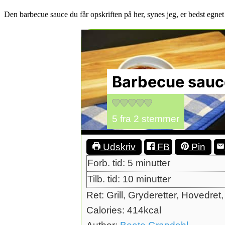
Den barbecue sauce du får opskriften på her, synes jeg, er bedst egnet 
Barbecue sauc
5
fra
2
stemmer
Udskriv
FB
Pin
minutter
Forb. tid:
5
minutter
minutter
Tilb. tid:
10
minutter
Ret:
Grill, Gryderetter, Hovedre
Calories:
414
kcal