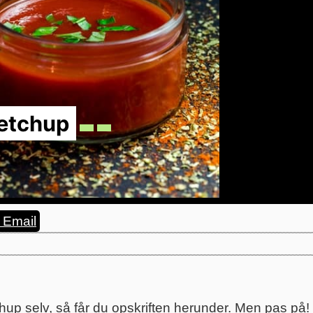
etchup
Email
chup selv, så får du opskriften herunder. Men pas på! 