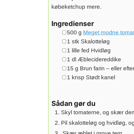
købeketchup mere.
Ingredienser
▢
500
g
Meget modne tomat
▢
1
stk
Skalotteløg
▢
1
lille fed
Hvidløg
▢
1
dl
Æblecidereddike
▢
15
g
Brun farin
– eller eft
▢
1
knsp
Stødt kanel
Sådan gør du
Skyl tomaterne, og skær dem 
Pil skalotteløg og hvidløg, o
Skær æblet i grove tern.