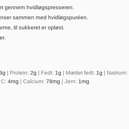
det gennem hvidløgspresseren.
dienser sammen med hvidløgspuréen.
e, til sukkeret er opløst.
er.
3
g
|
Protein:
2
g
|
Fedt:
1
g
|
Mættet fedt:
1
g
|
Natrium:
 C:
4
mg
|
Calcium:
78
mg
|
Jern:
1
mg