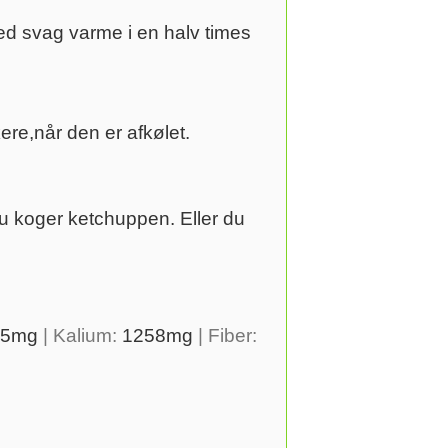
ved svag varme i en halv times
re,når den er afkølet.
du koger ketchuppen. Eller du
5
mg
|
Kalium:
1258
mg
|
Fiber: