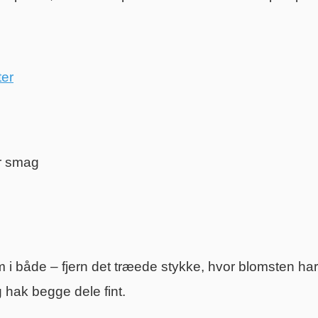
er
er smag
i både – fjern det træede stykke, hvor blomsten har
g hak begge dele fint.