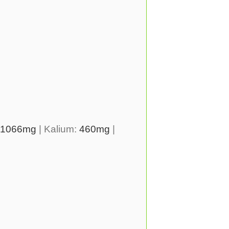
1066
mg
|
Kalium:
460
mg
|