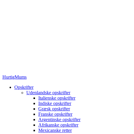
HurtigMums
Opskrifter
Udenlandske opskrifter
Italienske opskrifter
Indiske opskrifter
Græsk opskrifter
Franske opskrifter
Argentinske opskrifter
Afrikanske opskrifter
Mexicanske retter