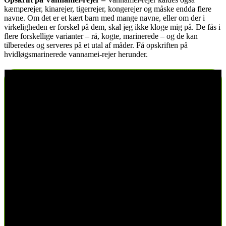
kæmperejer, kinarejer, tigerrejer, kongerejer og måske endda flere
navne. Om det er et kært barn med mange navne, eller om der i
virkeligheden er forskel på dem, skal jeg ikke kloge mig på. De fås i
flere forskellige varianter – rå, kogte, marinerede – og de kan
tilberedes og serveres på et utal af måder. Få opskriften på
hvidløgsmarinerede vannamei-rejer herunder.