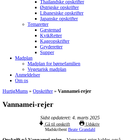
Thailandske opskrifter
Østrigske opskrifter
Libanesiske opskrifter
Japanske opskrifter
Temaretter
Gæstemad
KvikRetter
Kageopskrifter
Gryderetter
Supper
Madplan
Madplan for børnefamilien
Vegetarisk madplan
Anmeldelser
Om os
HurtigMums
»
Opskrifter
»
Vannamei-rejer
Vannamei-rejer
Sidst opdateret: 4. marts 2025
Gå til opskrift
Udskriv
Madskribent
Beate Grandahl
Opskrift på Vannamei-rejer –
Vannamei-rejer kaldes også