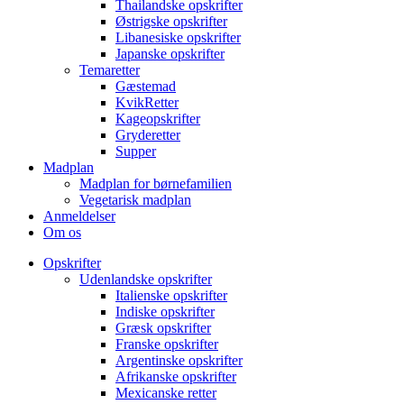
Thailandske opskrifter
Østrigske opskrifter
Libanesiske opskrifter
Japanske opskrifter
Temaretter
Gæstemad
KvikRetter
Kageopskrifter
Gryderetter
Supper
Madplan
Madplan for børnefamilien
Vegetarisk madplan
Anmeldelser
Om os
Opskrifter
Udenlandske opskrifter
Italienske opskrifter
Indiske opskrifter
Græsk opskrifter
Franske opskrifter
Argentinske opskrifter
Afrikanske opskrifter
Mexicanske retter