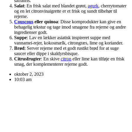
safranris.
Salat
: En frisk salat med blandet grønt,
agurk
, cherrytomater
og en let citronvinaigrette er et frisk og sundt tilbehør til
rejerne.
Couscous
eller quinoa
: Disse kornprodukter kan give en
behagelig tekstur og tage imod smagene fra rejerne og andre
ingredienser godt.
Suppe
: Lav en lækker asiatisk inspireret suppe med
vannamei-rejer, kokosmælk, citrongræs, lime og koriander.
Brød
: Server rejerne med et godt rustikt brød for at suge
saucer eller dippe i skaldyrsbisque.
Citrusfrugter
: En skive
citron
eller lime kan tilføje en frisk
smag, der komplementerer rejerne godt.
oktober 2, 2023
10:03 am