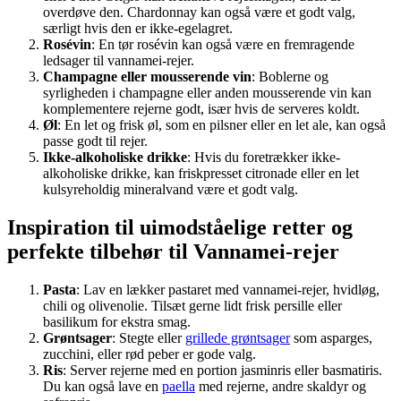
overdøve den. Chardonnay kan også være et godt valg,
særligt hvis den er ikke-egelagret.
Rosévin
: En tør rosévin kan også være en fremragende
ledsager til vannamei-rejer.
Champagne eller mousserende vin
: Boblerne og
syrligheden i champagne eller anden mousserende vin kan
komplementere rejerne godt, især hvis de serveres koldt.
Øl
: En let og frisk øl, som en pilsner eller en let ale, kan også
passe godt til rejer.
Ikke-alkoholiske drikke
: Hvis du foretrækker ikke-
alkoholiske drikke, kan friskpresset citronade eller en let
kulsyreholdig mineralvand være et godt valg.
Inspiration til uimodståelige retter og
perfekte tilbehør til Vannamei-rejer
Pasta
: Lav en lækker pastaret med vannamei-rejer, hvidløg,
chili og olivenolie. Tilsæt gerne lidt frisk persille eller
basilikum for ekstra smag.
Grøntsager
: Stegte eller
grillede grøntsager
som asparges,
zucchini, eller rød peber er gode valg.
Ris
: Server rejerne med en portion jasminris eller basmatiris.
Du kan også lave en
paella
med rejerne, andre skaldyr og