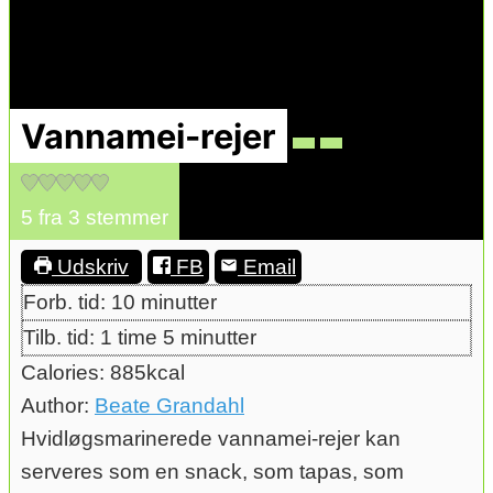
Vannamei-rejer
5
fra
3
stemmer
Udskriv
FB
Email
minutter
Forb. tid:
10
minutter
time
minutter
Tilb. tid:
1
time
5
minutter
Calories:
885
kcal
Author:
Beate Grandahl
Hvidløgsmarinerede vannamei-rejer kan
serveres som en snack, som tapas, som