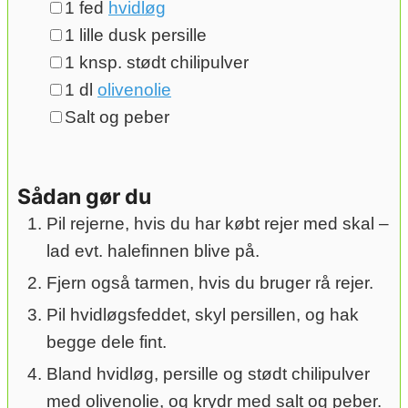
▢
1
fed
hvidløg
▢
1
lille dusk persille
▢
1
knsp. stødt chilipulver
▢
1
dl
olivenolie
▢
Salt og peber
Sådan gør du
Pil rejerne, hvis du har købt rejer med skal –
lad evt. halefinnen blive på.
Fjern også tarmen, hvis du bruger rå rejer.
Pil hvidløgsfeddet, skyl persillen, og hak
begge dele fint.
Bland hvidløg, persille og stødt chilipulver
med olivenolie, og krydr med salt og peber.