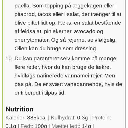
paella. Som topping på æggekagen eller i
pitabrød, tacos eller i salat, der trænger til at
blive piftet lidt op. F.eks. en salat bestående
af feldsalat, pinjekerner, avocado og
cherrytomater. Og så rejerne, selvfølgelig.
Olien kan du bruge som dressing.
Du kan garanteret selv komme på mange
flere retter, hvor du kan bruge de lækre,
hvidløgsmarinerede vannamei-rejer. Men
pas på. De er svært vanedannende, hvis de
er tilberedt i tilpas tid.
Nutrition
Kalorier:
885
kcal
|
Kulhydrat:
0.3
g
|
Protein:
0.1
g
|
Fedt:
100
g
|
Mættet fedt:
14
g
|