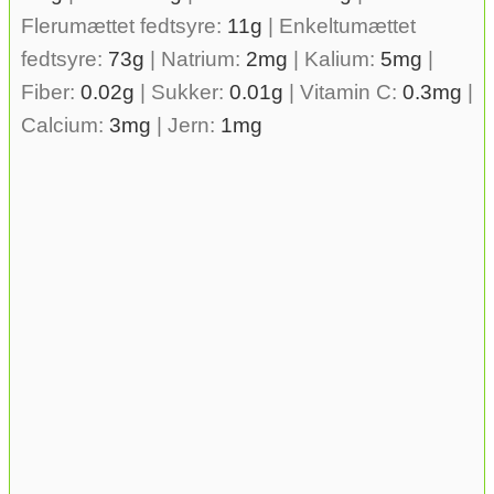
Flerumættet fedtsyre:
11
g
|
Enkeltumættet
fedtsyre:
73
g
|
Natrium:
2
mg
|
Kalium:
5
mg
|
Fiber:
0.02
g
|
Sukker:
0.01
g
|
Vitamin C:
0.3
mg
|
Calcium:
3
mg
|
Jern:
1
mg