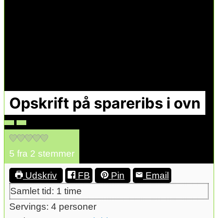
Opskrift på spareribs i ovn
5
fra
2
stemmer
Udskriv
FB
Pin
Email
time
Samlet tid:
1
time
Servings:
4
personer