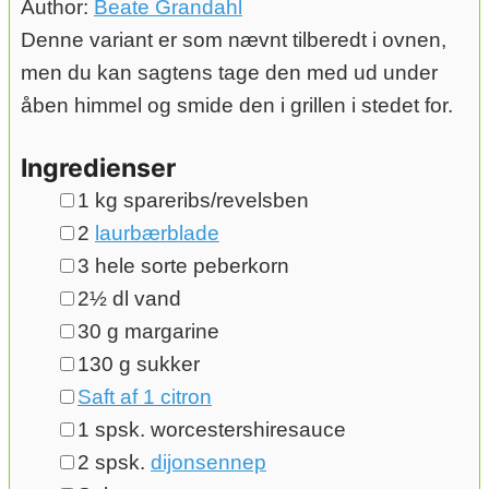
Author:
Beate Grandahl
Denne variant er som nævnt tilberedt i ovnen,
men du kan sagtens tage den med ud under
åben himmel og smide den i grillen i stedet for.
Ingredienser
▢
1
kg
spareribs/revelsben
▢
2
laurbærblade
▢
3
hele
sorte peberkorn
▢
2½
dl
vand
▢
30
g
margarine
▢
130
g
sukker
▢
Saft af 1 citron
▢
1
spsk.
worcestershiresauce
▢
2
spsk.
dijonsennep