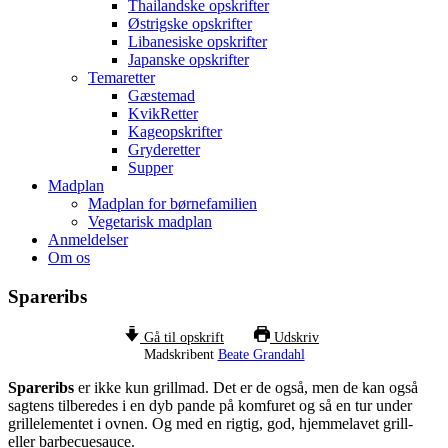
Thailandske opskrifter
Østrigske opskrifter
Libanesiske opskrifter
Japanske opskrifter
Temaretter
Gæstemad
KvikRetter
Kageopskrifter
Gryderetter
Supper
Madplan
Madplan for børnefamilien
Vegetarisk madplan
Anmeldelser
Om os
Spareribs
Gå til opskrift
Udskriv
Madskribent
Beate Grandahl
Spareribs
er ikke kun grillmad. Det er de også, men de kan også
sagtens tilberedes i en dyb pande på komfuret og så en tur under
grillelementet i ovnen. Og med en rigtig, god, hjemmelavet grill-
eller barbecuesauce.