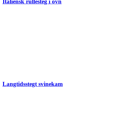
Italiensk rullesteg i ovn
Langtidsstegt svinekam