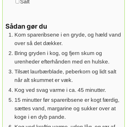
▢
Salt
Sådan gør du
Kom spareribsene i en gryde, og hæld vand
over så det dækker.
Bring gryden i kog, og fjern skum og
urenheder efterhånden med en hulske.
Tilsæt laurbærblade, peberkorn og lidt salt
når alt skummet er væk.
Kog ved svag varme i ca. 45 minutter.
15 minutter før spareribsene er kogt færdig,
sættes vand, margarine og sukker over at
koge i en dyb pande.
Kog ved kraftig varme, uden låg, og rør af