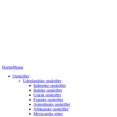
HurtigMums
Opskrifter
Udenlandske opskrifter
Italienske opskrifter
Indiske opskrifter
Græsk opskrifter
Franske opskrifter
Argentinske opskrifter
Afrikanske opskrifter
Mexicanske retter