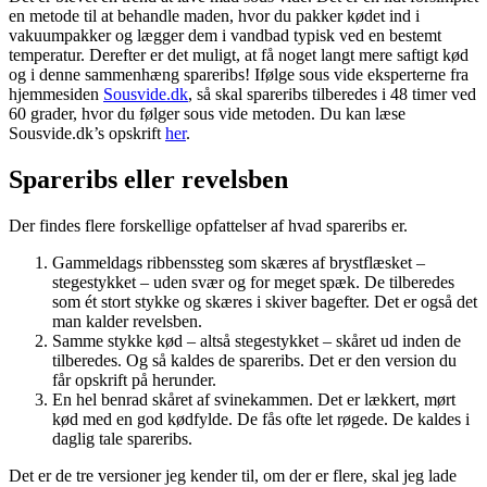
en metode til at behandle maden, hvor du pakker kødet ind i
vakuumpakker og lægger dem i vandbad typisk ved en bestemt
temperatur. Derefter er det muligt, at få noget langt mere saftigt kød
og i denne sammenhæng spareribs! Ifølge sous vide eksperterne fra
hjemmesiden
Sousvide.dk
, så skal spareribs tilberedes i 48 timer ved
60 grader, hvor du følger sous vide metoden. Du kan læse
Sousvide.dk’s opskrift
her
.
Spareribs eller revelsben
Der findes flere forskellige opfattelser af hvad spareribs er.
Gammeldags ribbenssteg som skæres af brystflæsket –
stegestykket – uden svær og for meget spæk. De tilberedes
som ét stort stykke og skæres i skiver bagefter. Det er også det
man kalder revelsben.
Samme stykke kød – altså stegestykket – skåret ud inden de
tilberedes. Og så kaldes de spareribs. Det er den version du
får opskrift på herunder.
En hel benrad skåret af svinekammen. Det er lækkert, mørt
kød med en god kødfylde. De fås ofte let røgede. De kaldes i
daglig tale spareribs.
Det er de tre versioner jeg kender til, om der er flere, skal jeg lade