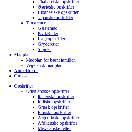
Thailandske opskrifter
Østrigske opskrifter
Libanesiske opskrifter
Japanske opskrifter
Temaretter
Gæstemad
KvikRetter
Kageopskrifter
Gryderetter
Supper
Madplan
Madplan for børnefamilien
Vegetarisk madplan
Anmeldelser
Om os
Opskrifter
Udenlandske opskrifter
Italienske opskrifter
Indiske opskrifter
Græsk opskrifter
Franske opskrifter
Argentinske opskrifter
Afrikanske opskrifter
Mexicanske retter