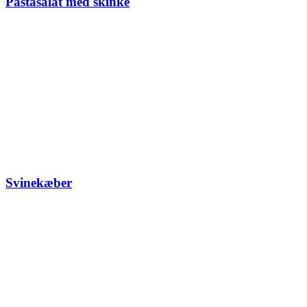
Pastasalat med skinke
Svinekæber