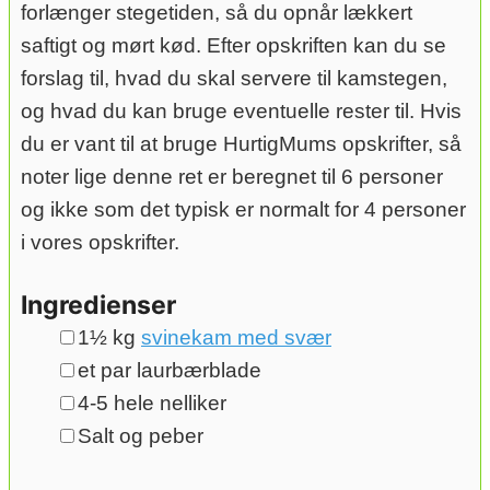
forlænger stegetiden, så du opnår lækkert
saftigt og mørt kød. Efter opskriften kan du se
forslag til, hvad du skal servere til kamstegen,
og hvad du kan bruge eventuelle rester til. Hvis
du er vant til at bruge HurtigMums opskrifter, så
noter lige denne ret er beregnet til 6 personer
og ikke som det typisk er normalt for 4 personer
i vores opskrifter.
Ingredienser
▢
1½
kg
svinekam med svær
▢
et par laurbærblade
▢
4-5
hele nelliker
▢
Salt og peber