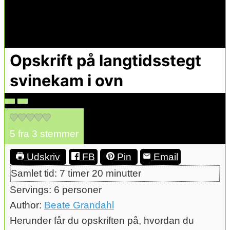
Opskrift på langtidsstegt
svinekam i ovn
5
fra
3
stemmer
Udskriv
FB
Pin
Email
timer
minutter
Samlet tid:
7
timer
20
minutter
Servings:
6
personer
Author:
Beate Grandahl
Herunder får du opskriften på, hvordan du