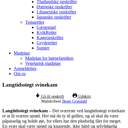
Thailandske opskrifter
Østrigske opskrifter
Libanesiske opskrifter
Japanske opskrifter
Temaretter
Gæstemad
KvikRetter
Kageopskrifter
Gryderetter
Supper
Madplan
Madplan for børnefamilien
Vegetarisk madplan
Anmeldelser
Om os
Langtidsstegt svinekam
Gå til opskrift
Udskriv
Madskribent
Beate Grandahl
Langtidsstegt svinekam
– Det sværeste ved langtidsstegt svinekam
er at få sværen sprød. Her må du ty til grillen, og så skal du være
påpasselig og holde øje, for ellers har den pludselig fået for meget.
En svær skal være sprød og knasende, ikke hård og selvfølgelig