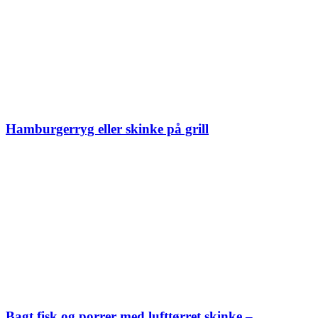
Hamburgerryg eller skinke på grill
Bagt fisk og porrer med lufttørret skinke –