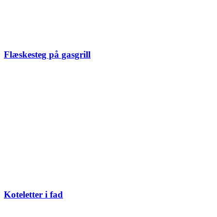
Flæskesteg på gasgrill
Koteletter i fad