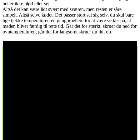
heller ikke blød eller sej.
Altså det kan være lidt svært med sværen, men resten er såre
simpelt. Altså selve kødet. Det passer stort set sig selv, du skal bare
lige tjekke temperaturen en gang imellem for at være sikker på, at
maden bliver færdig til rette tid. Går det for stærkt, skruer du ned for
ovntemperaturen, går det for langsomt skruer du lidt op.