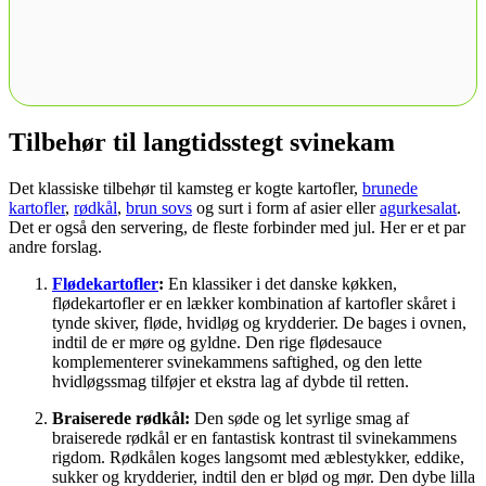
Tilbehør til langtidsstegt svinekam
Det klassiske tilbehør til kamsteg er kogte kartofler,
brunede
kartofler
,
rødkål
,
brun sovs
og surt i form af asier eller
agurkesalat
.
Det er også den servering, de fleste forbinder med jul. Her er et par
andre forslag.
Flødekartofler
:
En klassiker i det danske køkken,
flødekartofler er en lækker kombination af kartofler skåret i
tynde skiver, fløde, hvidløg og krydderier. De bages i ovnen,
indtil de er møre og gyldne. Den rige flødesauce
komplementerer svinekammens saftighed, og den lette
hvidløgssmag tilføjer et ekstra lag af dybde til retten.
Braiserede rødkål:
Den søde og let syrlige smag af
braiserede rødkål er en fantastisk kontrast til svinekammens
rigdom. Rødkålen koges langsomt med æblestykker, eddike,
sukker og krydderier, indtil den er blød og mør. Den dybe lilla