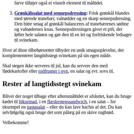
farve tilføjer også et visuelt element til måltidet.
Grønkålssalat med sennepsdressing
:
Frisk grønkål blandes
med tørrede tranebær, valnødder og en skarp sennepsdressing.
Den bitre smag af grønkål balanceres af tranebærenes sødme
og valnødernes knas. Sennepsdressingen giver et pift, der
løfter hele salaten og gør den til en let og forfriskende ledsager
til svinekam.
Hver af disse tilbehørsretter tilbyder en unik smagsoplevelse, der
komplementerer langtidsstegt svinekam på sin egen måde.
Skal stegen ikke serveres til jul, kan du servere den med
flødekartofler eller
rodfrugter i ovn
, en salat og evt. sovs til.
Rester af langtidsstegt svinekam
Bliver der noget tilbage efter aftensmåltidet er afsluttet, kan du bruge
kødet til
biksemad
, i en
flæskestegssandwich
, i en salat – for
eksempel en
pastasalat
– eller du kan lave hachis af det. Du kan
selvfølgelig også bruge det som pålæg på en skive rugbrød.
Velbekomme!