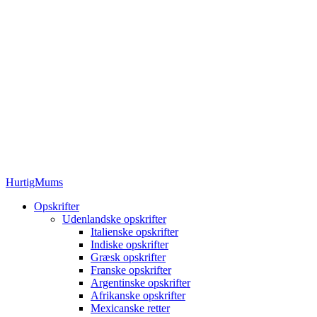
HurtigMums
Opskrifter
Udenlandske opskrifter
Italienske opskrifter
Indiske opskrifter
Græsk opskrifter
Franske opskrifter
Argentinske opskrifter
Afrikanske opskrifter
Mexicanske retter