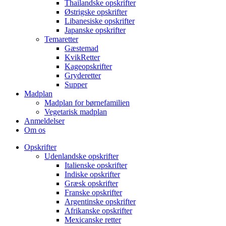
Thailandske opskrifter
Østrigske opskrifter
Libanesiske opskrifter
Japanske opskrifter
Temaretter
Gæstemad
KvikRetter
Kageopskrifter
Gryderetter
Supper
Madplan
Madplan for børnefamilien
Vegetarisk madplan
Anmeldelser
Om os
Opskrifter
Udenlandske opskrifter
Italienske opskrifter
Indiske opskrifter
Græsk opskrifter
Franske opskrifter
Argentinske opskrifter
Afrikanske opskrifter
Mexicanske retter