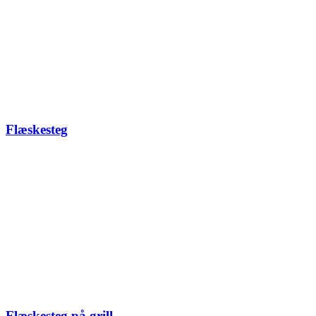
Flæskesteg
Flæskesteg på grill