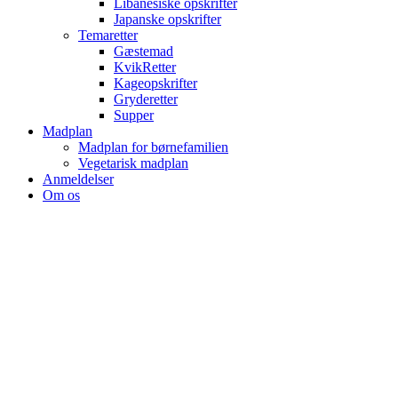
Libanesiske opskrifter
Japanske opskrifter
Temaretter
Gæstemad
KvikRetter
Kageopskrifter
Gryderetter
Supper
Madplan
Madplan for børnefamilien
Vegetarisk madplan
Anmeldelser
Om os