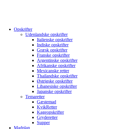
Opskrifter
Udenlandske opskrifter
Italienske opskrifter
Indiske opskrifter
Græsk opskrifter
Franske opskrifter
Argentinske opskrifter
Afrikanske opskrifter
Mexicanske retter
Thailandske opskrifter
Østrigske opskrifter
Libanesiske opskrifter
Japanske opskrifter
Temaretter
Gæstemad
KvikRetter
Kageopskrifter
Gryderetter
Supper
Madplan