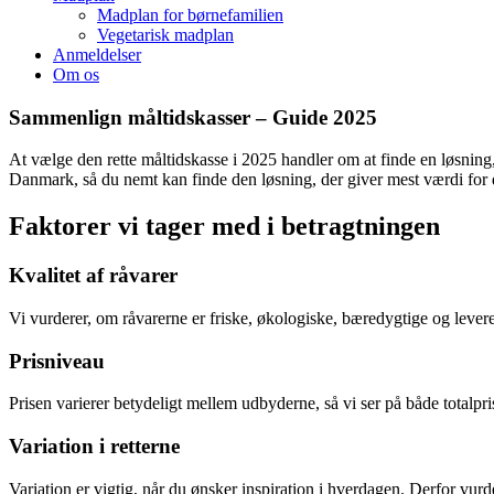
Madplan for børnefamilien
Vegetarisk madplan
Anmeldelser
Om os
Sammenlign måltidskasser – Guide 2025
At vælge den rette måltidskasse i 2025 handler om at finde en løsning
Danmark, så du nemt kan finde den løsning, der giver mest værdi for d
Faktorer vi tager med i betragtningen
Kvalitet af råvarer
Vi vurderer, om råvarerne er friske, økologiske, bæredygtige og lever
Prisniveau
Prisen varierer betydeligt mellem udbyderne, så vi ser på både totalpri
Variation i retterne
Variation er vigtig, når du ønsker inspiration i hverdagen. Derfor vur