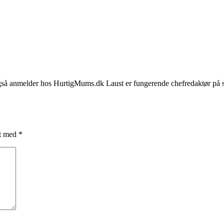
også anmelder hos HurtigMums.dk Laust er fungerende chefredaktør på sid
et med
*