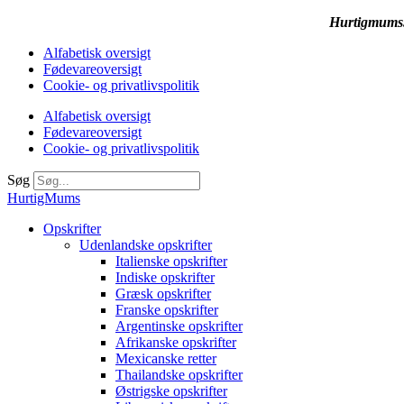
Hurtigmums.d
Alfabetisk oversigt
Fødevareoversigt
Cookie- og privatlivspolitik
Alfabetisk oversigt
Fødevareoversigt
Cookie- og privatlivspolitik
Søg
HurtigMums
Opskrifter
Udenlandske opskrifter
Italienske opskrifter
Indiske opskrifter
Græsk opskrifter
Franske opskrifter
Argentinske opskrifter
Afrikanske opskrifter
Mexicanske retter
Thailandske opskrifter
Østrigske opskrifter