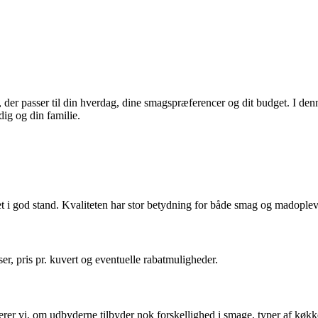
, der passer til din hverdag, dine smagspræferencer og dit budget. I d
ig og din familie.
et i god stand. Kvaliteten har stor betydning for både smag og madoplev
ser, pris pr. kuvert og eventuelle rabatmuligheder.
derer vi, om udbyderne tilbyder nok forskellighed i smage, typer af køk