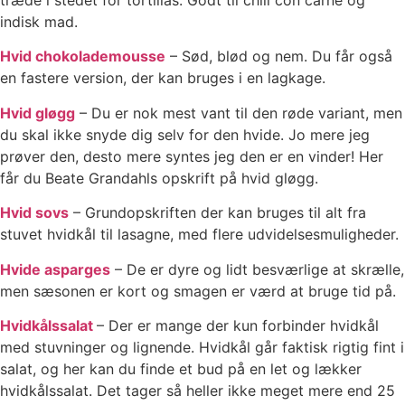
indisk mad.
Hvid chokolademousse
– Sød, blød og nem. Du får også
en fastere version, der kan bruges i en lagkage.
Hvid gløgg
– Du er nok mest vant til den røde variant, men
du skal ikke snyde dig selv for den hvide. Jo mere jeg
prøver den, desto mere syntes jeg den er en vinder! Her
får du Beate Grandahls opskrift på hvid gløgg.
Hvid sovs
– Grundopskriften der kan bruges til alt fra
stuvet hvidkål til lasagne, med flere udvidelsesmuligheder.
Hvide asparges
– De er dyre og lidt besværlige at skrælle,
men sæsonen er kort og smagen er værd at bruge tid på.
Hvidkålssalat
– Der er mange der kun forbinder hvidkål
med stuvninger og lignende. Hvidkål går faktisk rigtig fint i
salat, og her kan du finde et bud på en let og lækker
hvidkålssalat. Det tager så heller ikke meget mere end 25