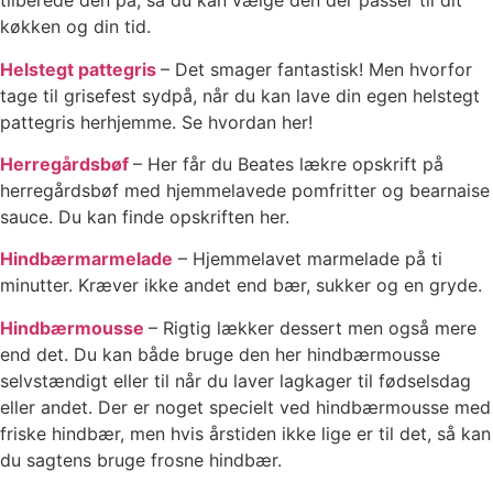
tilberede den på, så du kan vælge den der passer til dit
køkken og din tid.
Helstegt pattegris
– Det smager fantastisk! Men hvorfor
tage til grisefest sydpå, når du kan lave din egen helstegt
pattegris herhjemme. Se hvordan her!
Herregårdsbøf
– Her får du Beates lækre opskrift på
herregårdsbøf med hjemmelavede pomfritter og bearnaise
sauce. Du kan finde opskriften her.
Hindbærmarmelade
– Hjemmelavet marmelade på ti
minutter. Kræver ikke andet end bær, sukker og en gryde.
Hindbærmousse
– Rigtig lækker dessert men også mere
end det. Du kan både bruge den her hindbærmousse
selvstændigt eller til når du laver lagkager til fødselsdag
eller andet. Der er noget specielt ved hindbærmousse med
friske hindbær, men hvis årstiden ikke lige er til det, så kan
du sagtens bruge frosne hindbær.