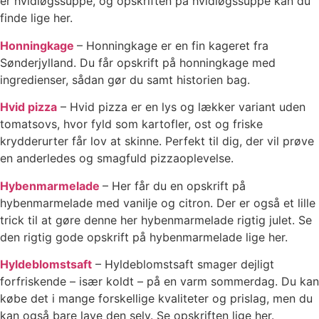
er hvidløgssuppe, og opskriften på hvidløgssuppe kan du
finde lige her.
Honningkage
– Honningkage er en fin kageret fra
Sønderjylland. Du får opskrift på honningkage med
ingredienser, sådan gør du samt historien bag.
Hvid pizza
– Hvid pizza er en lys og lækker variant uden
tomatsovs, hvor fyld som kartofler, ost og friske
krydderurter får lov at skinne. Perfekt til dig, der vil prøve
en anderledes og smagfuld pizzaoplevelse.
Hybenmarmelade
– Her får du en opskrift på
hybenmarmelade med vanilje og citron. Der er også et lille
trick til at gøre denne her hybenmarmelade rigtig julet. Se
den rigtig gode opskrift på hybenmarmelade lige her.
Hyldeblomstsaft
– Hyldeblomstsaft smager dejligt
forfriskende – især koldt – på en varm sommerdag. Du kan
købe det i mange forskellige kvaliteter og prislag, men du
kan også bare lave den selv. Se opskriften lige her.