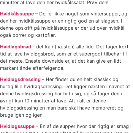
minutter at lave den her hvidkålssalat. Prøv den!
Hvidkålssuppe
– Der er ikke noget som vintersupper, og
den her hvidkålssuppe er en rigtig god en af slagsen. I
denne opskrift på hvidkålssuppe er der ud over hvidkål
også porrer og kartofler.
Hvidløgsbrød
– det kan (næsten) alle lide. Det tager kort
tid at lave hvidløgsbrød, som er et supergodt tilbehør til
det meste. Eneste downside er, at det kan give en lidt
markant ånde efterfølgende.
Hvidløgsdressing
– Her finder du en helt klassisk og
hurtig lille hvidløgsdressing. Det ligger næsten i navnet at
denne hvidløgsdressing har bid i sig, og så tager den i
øvrigt kun 10 minutter at lave. Alt i alt er denne
hvidløgsdressing en man bare skal have memoreret og
bruge igen og igen.
Hvidløgssuppe
– En af de supper hvor der rigtig er smag i