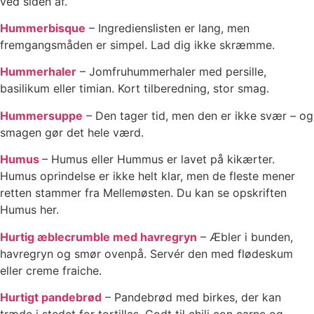
ved siden af.
Hummerbisque
– Ingredienslisten er lang, men
fremgangsmåden er simpel. Lad dig ikke skræmme.
Hummerhaler
– Jomfruhummerhaler med persille,
basilikum eller timian. Kort tilberedning, stor smag.
Hummersuppe
– Den tager tid, men den er ikke svær – og
smagen gør det hele værd.
Humus
– Humus eller Hummus er lavet på kikærter.
Humus oprindelse er ikke helt klar, men de fleste mener
retten stammer fra Mellemøsten. Du kan se opskriften
Humus her.
Hurtig æblecrumble med havregryn
– Æbler i bunden,
havregryn og smør ovenpå. Servér den med flødeskum
eller creme fraiche.
Hurtigt pandebrød
– Pandebrød med birkes, der kan
træde i stedet for tortillas. Godt til chili con carne og