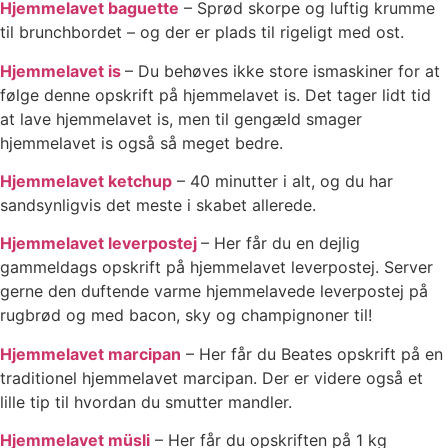
Hjemmelavet baguette
– Sprød skorpe og luftig krumme
til brunchbordet – og der er plads til rigeligt med ost.
Hjemmelavet is
– Du behøves ikke store ismaskiner for at
følge denne opskrift på hjemmelavet is. Det tager lidt tid
at lave hjemmelavet is, men til gengæld smager
hjemmelavet is også så meget bedre.
Hjemmelavet ketchup
– 40 minutter i alt, og du har
sandsynligvis det meste i skabet allerede.
Hjemmelavet leverpostej
– Her får du en dejlig
gammeldags opskrift på hjemmelavet leverpostej. Server
gerne den duftende varme hjemmelavede leverpostej på
rugbrød og med bacon, sky og champignoner til!
Hjemmelavet marcipan
– Her får du Beates opskrift på en
traditionel hjemmelavet marcipan. Der er videre også et
lille tip til hvordan du smutter mandler.
Hjemmelavet müsli
– Her får du opskriften på 1 kg